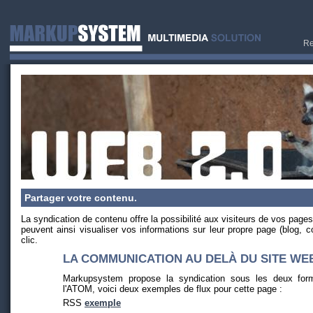
Re
Partager votre contenu.
La syndication de contenu offre la possibilité aux visiteurs de vos pages
peuvent ainsi visualiser vos informations sur leur propre page (blog, co
clic.
LA COMMUNICATION AU DELÀ DU SITE WE
Markupsystem propose la syndication sous les deux form
l'ATOM, voici deux exemples de flux pour cette page :
RSS
exemple