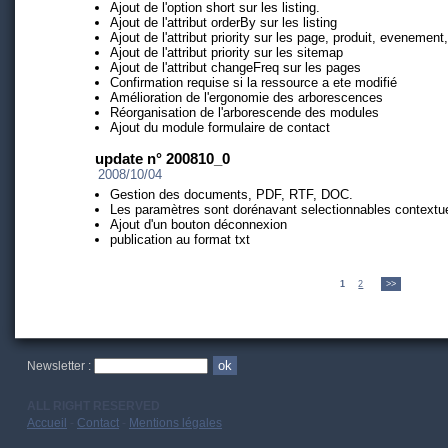
Ajout de l'option short sur les listing.
Ajout de l'attribut orderBy sur les listing
Ajout de l'attribut priority sur les page, produit, eveneme
Ajout de l'attribut priority sur les sitemap
Ajout de l'attribut changeFreq sur les pages
Confirmation requise si la ressource a ete modifié
Amélioration de l'ergonomie des arborescences
Réorganisation de l'arborescende des modules
Ajout du module formulaire de contact
update n° 200810_0
2008/10/04
Gestion des documents, PDF, RTF, DOC.
Les paramètres sont dorénavant selectionnables contextue
Ajout d'un bouton déconnexion
publication au format txt
1
|
2
|
>>
Newsletter :
ALL RIGHT RESERVED
Accueil
-
Contact
-
Mentions légales